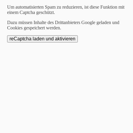
Um automatisierten Spam zu reduzieren, ist diese Funktion mit
Ergebnisse der
einem Captcha geschützt.
Dazu müssen Inhalte des Drittanbieters Google geladen und
Endziehung zur
Cookies gespeichert werden.
Weihnachtsverlosung
2026: "Herzlichen
Glückwunsch!"
Am 8. Januar 2026 wurden die Gewinner und
Gewinnerinnen der Weihnachtsverlosung 2025
gezogen.
Die Gewinnerliste ist hier einsehbar.
Die gezogenen Kandidaten können ihre Gutscheine
noch bis zum
7. März 2026 bei Optik Hühn
in der
Hochstraße 13 abholen und diese
in allen
teilnehmenden Geschäften
einlösen.