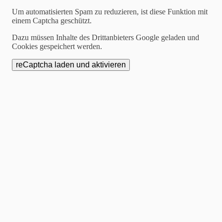
Um automatisierten Spam zu reduzieren, ist diese Funktion mit
Ergebnisse der
einem Captcha geschützt.
Dazu müssen Inhalte des Drittanbieters Google geladen und
Endziehung zur
Cookies gespeichert werden.
Weihnachtsverlosung
2026: "Herzlichen
Glückwunsch!"
Am 8. Januar 2026 wurden die Gewinner und
Gewinnerinnen der Weihnachtsverlosung 2025
gezogen.
Die Gewinnerliste ist hier einsehbar.
Die gezogenen Kandidaten können ihre Gutscheine
noch bis zum
7. März 2026 bei Optik Hühn
in der
Hochstraße 13 abholen und diese
in allen
teilnehmenden Geschäften
einlösen.