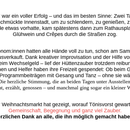
 war ein voller Erfolg – und das im besten Sinne: Zwei
geschmückte Innenstadt, um zu schlendern, zu genießen, 
 etwas vorhatte, kam spätestens dann zum Rathausplat
Glühwein und Crêpes durch die Straßen zog.
onom:innen hatten alle Hände voll zu tun, schon am Sam
sverkauft. Dank kreativer Improvisation und der Hilfe v
im Wechselgeld – lief der Hüttenzauber trotzdem reibun
nen und Helfer haben ihre Freizeit gespendet: Ob beim G
i Programmbeiträgen mit Gesang und Tanz – ohne sie wär
ie herzliche Stimmung, die an beiden Tagen unter Ausstelle
ht, erzählt, genossen – und manchmal ging sogar ein kleiner 
 Weihnachtsmarkt hat gezeigt, worauf Tönisvorst gewart
Gemeinschaft, Begegnung und ganz viel Zauber.
rzlichen Dank an alle, die ihn möglich gemacht hab