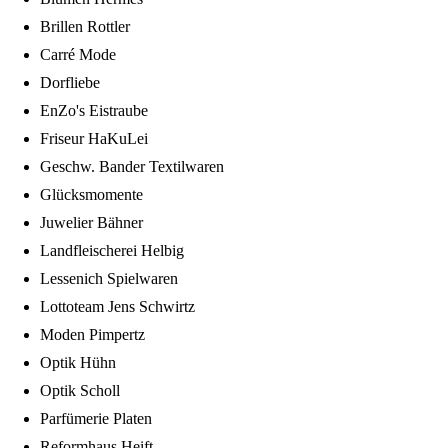
Brillen Rottler
Carré Mode
Dorfliebe
EnZo's Eistraube
Friseur HaKuLei
Geschw. Bander Textilwaren
Glücksmomente
Juwelier Bähner
Landfleischerei Helbig
Lessenich Spielwaren
Lottoteam Jens Schwirtz
Moden Pimpertz
Optik Hühn
Optik Scholl
Parfümerie Platen
Reformhaus Heift