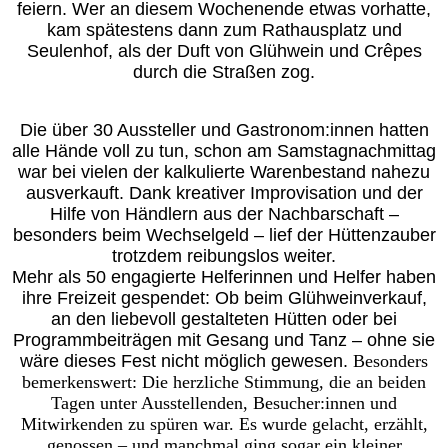
feiern. Wer an diesem Wochenende etwas vorhatte,
kam spätestens dann zum Rathausplatz und
Seulenhof, als der Duft von Glühwein und Crêpes
durch die Straßen zog.
Die über 30 Aussteller und Gastronom:innen hatten
alle Hände voll zu tun, schon am Samstagnachmittag
war bei vielen der kalkulierte Warenbestand nahezu
ausverkauft. Dank kreativer Improvisation und der
Hilfe von Händlern aus der Nachbarschaft –
besonders beim Wechselgeld – lief der Hüttenzauber
trotzdem reibungslos weiter.
Mehr als 50 engagierte Helferinnen und Helfer haben
ihre Freizeit gespendet: Ob beim Glühweinverkauf,
an den liebevoll gestalteten Hütten oder bei
Programmbeiträgen mit Gesang und Tanz – ohne sie
wäre dieses Fest nicht möglich gewesen.
Besonders
bemerkenswert: Die herzliche Stimmung, die an beiden
Tagen unter Ausstellenden, Besucher:innen und
Mitwirkenden zu spüren war. Es wurde gelacht, erzählt,
genossen – und manchmal ging sogar ein kleiner