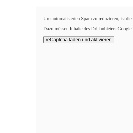
Um automatisierten Spam zu reduzieren, ist die
Ergebnisse der 
Dazu müssen Inhalte des Drittanbieters Google
Am 8. Januar 2026 wur
Die gezogenen Kandidaten können
Bleib
Ein h
Tönisvorste